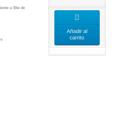
lente a 30w de
Añadir al
K
carrito
rs