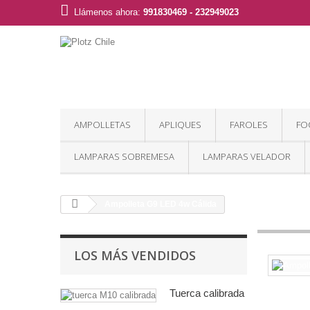
Llámenos ahora:
991830469 - 232949023
AMPOLLETAS
APLIQUES
FAROLES
FO
LAMPARAS SOBREMESA
LAMPARAS VELADOR
Ampolleta G9 LED 4w Cálida
LOS MÁS VENDIDOS
Tuerca calibrada