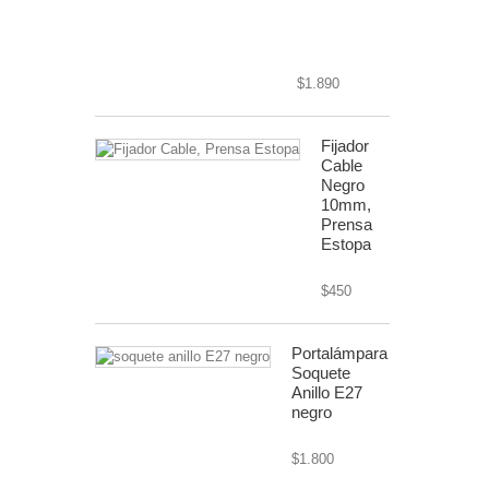
cable textil o
forrado
$1.890
Fijador
Cable
Negro
10mm,
Prensa
Estopa
$450
Portalámpara
Soquete
Anillo E27
negro
$1.800