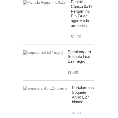
Pantalla
Cónica 9x17
Pergamino,
PINZA de
agarre a la
ampolleta
$2.400
Portalámpara
Soquete Liso
E27 negro
$1.590
Portalámpara
Soquete
Anillo E27
blanco
$1.800