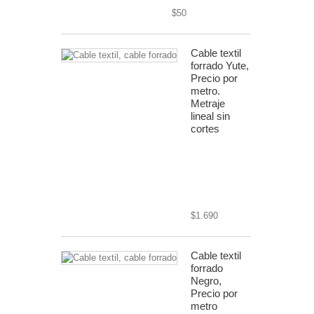
$50
Cable textil
forrado Yute,
Precio por
metro.
Metraje
lineal sin
cortes
cable textil
rústico 8mm
diámetro,
2x0.75
$1.690
Cable textil
forrado
Negro,
Precio por
metro