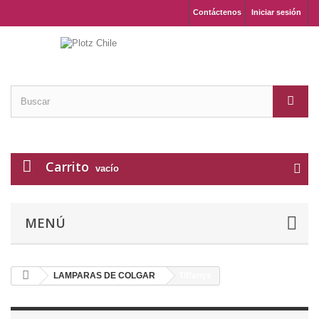
Contáctenos
Iniciar sesión
Carrito
vacío
MENÚ
LAMPARAS DE COLGAR
Tiffanys