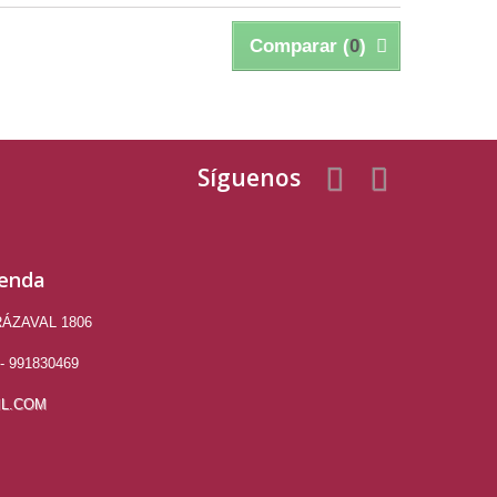
Comparar (
0
)
Síguenos
ienda
RÁZAVAL 1806
- 991830469
L.COM