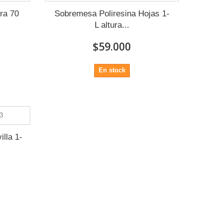
ra 70
Sobremesa Poliresina Hojas 1-
L altura...
$59.000
En stock
lla 1-