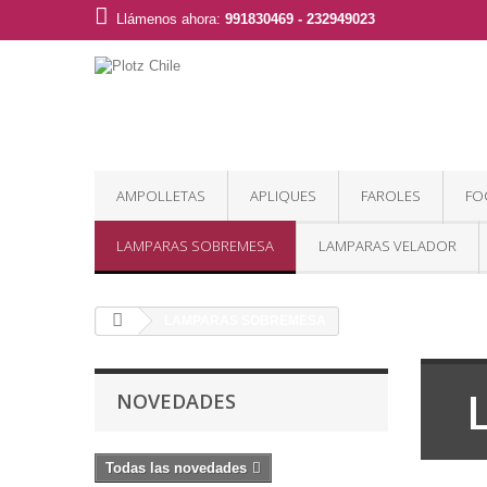
Llámenos ahora:
991830469 - 232949023
AMPOLLETAS
APLIQUES
FAROLES
FO
LAMPARAS SOBREMESA
LAMPARAS VELADOR
LAMPARAS SOBREMESA
NOVEDADES
Todas las novedades