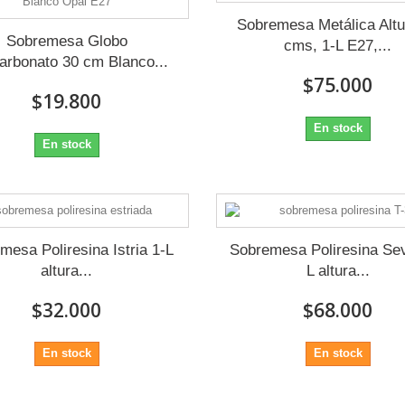
Sobremesa Metálica Altu
Sobremesa Globo
cms, 1-L E27,...
carbonato 30 cm Blanco...
$75.000
$19.800
En stock
En stock
mesa Poliresina Istria 1-L
Sobremesa Poliresina Sevi
altura...
L altura...
$32.000
$68.000
En stock
En stock