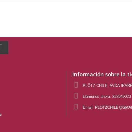
1 - 8 de 8
Información sobre la t
PLÖTZ CHILE, AVDA IRAR
Llámenos ahora:
232949023 
Email:
PLOTZCHILE@GMAI
o