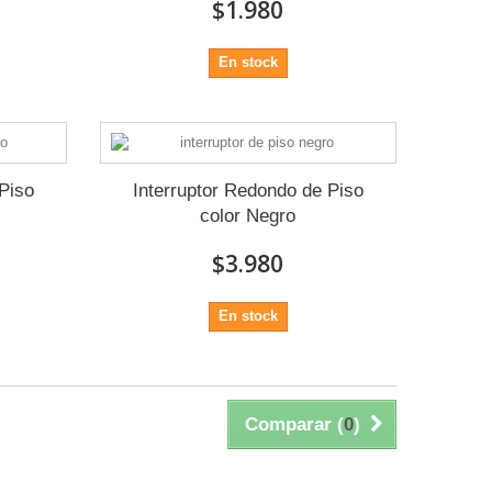
$1.980
En stock
Piso
Interruptor Redondo de Piso
color Negro
$3.980
En stock
Comparar (
0
)