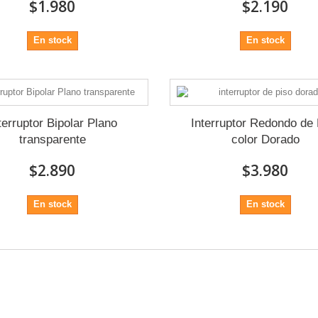
$1.980
$2.190
En stock
En stock
terruptor Bipolar Plano
Interruptor Redondo de 
transparente
color Dorado
$2.890
$3.980
En stock
En stock
1 - 6 de 6