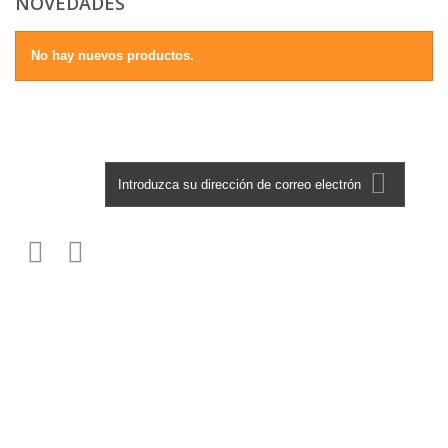
NOVEDADES
No hay nuevos productos.
Boletín
Información
Los más vendidos
Nuestras tiendas
Contáctenos
Mi cuenta