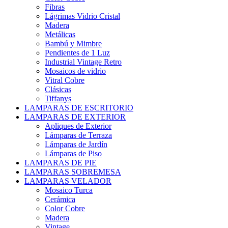
Fibras
Lágrimas Vidrio Cristal
Madera
Metálicas
Bambú y Mimbre
Pendientes de 1 Luz
Industrial Vintage Retro
Mosaicos de vidrio
Vitral Cobre
Clásicas
Tiffanys
LAMPARAS DE ESCRITORIO
LAMPARAS DE EXTERIOR
Apliques de Exterior
Lámparas de Terraza
Lámparas de Jardín
Lámparas de Piso
LAMPARAS DE PIE
LAMPARAS SOBREMESA
LAMPARAS VELADOR
Mosaico Turca
Cerámica
Color Cobre
Madera
Vintage