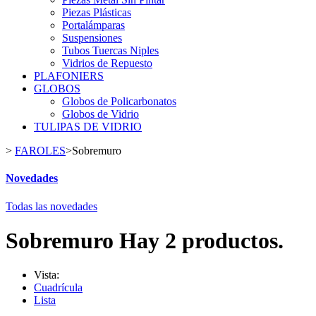
Piezas Plásticas
Portalámparas
Suspensiones
Tubos Tuercas Niples
Vidrios de Repuesto
PLAFONIERS
GLOBOS
Globos de Policarbonatos
Globos de Vidrio
TULIPAS DE VIDRIO
>
FAROLES
>
Sobremuro
Novedades
Todas las novedades
Sobremuro
Hay 2 productos.
Vista:
Cuadrícula
Lista