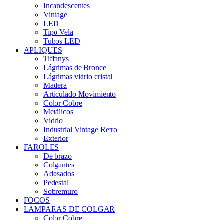
Incandescentes
Vintage
LED
Tipo Vela
Tubos LED
APLIQUES
Tiffanys
Lágrimas de Bronce
Lágrimas vidrio cristal
Madera
Articulado Movimiento
Color Cobre
Metálicos
Vidrio
Industrial Vintage Retro
Exterior
FAROLES
De brazo
Colgantes
Adosados
Pedestal
Sobremuro
FOCOS
LAMPARAS DE COLGAR
Color Cobre