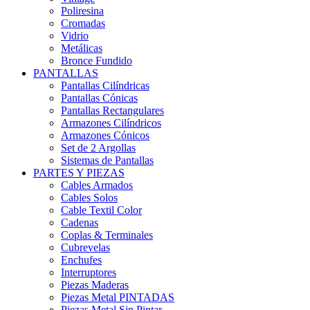
Poliresina
Cromadas
Vidrio
Metálicas
Bronce Fundido
PANTALLAS
Pantallas Cilíndricas
Pantallas Cónicas
Pantallas Rectangulares
Armazones Cilíndricos
Armazones Cónicos
Set de 2 Argollas
Sistemas de Pantallas
PARTES Y PIEZAS
Cables Armados
Cables Solos
Cable Textil Color
Cadenas
Coplas & Terminales
Cubrevelas
Enchufes
Interruptores
Piezas Maderas
Piezas Metal PINTADAS
Piezas Metal Sin Pintar