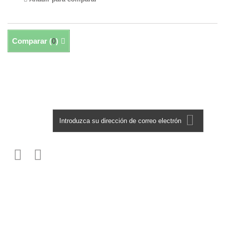
Comparar (
0
)
Mostrando 1 - 27 de 27
Boletín
Información
Los más vendidos
Nuestras tiendas
Contáctenos