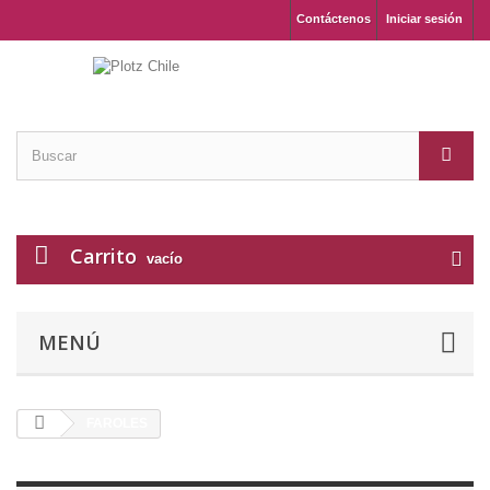
Contáctenos
Iniciar sesión
Carrito
vacío
MENÚ
FAROLES