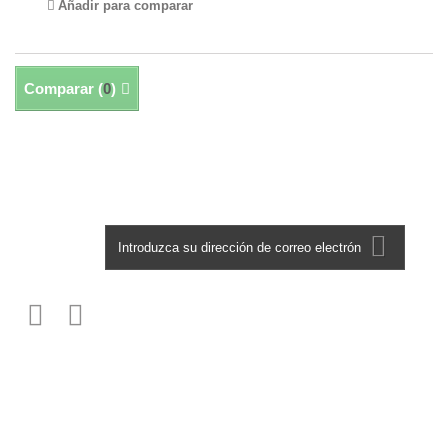
Añadir para comparar
Comparar (
0
)
Mostrando 1 - 1 de 1
Boletín
Información
Los más vendidos
Nuestras tiendas