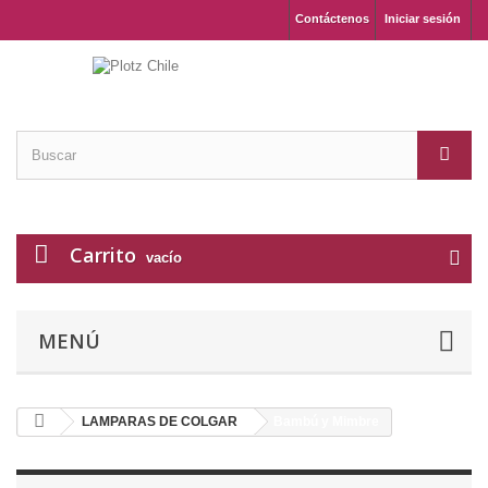
Contáctenos
Iniciar sesión
Carrito
vacío
MENÚ
LAMPARAS DE COLGAR
Bambú y Mimbre