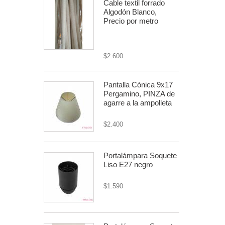
Cable textil forrado
Algodón Blanco,
Precio por metro
cable textil o forrado
$2.600
Pantalla Cónica 9x17
Pergamino, PINZA de
agarre a la ampolleta
$2.400
Portalámpara Soquete
Liso E27 negro
$1.590