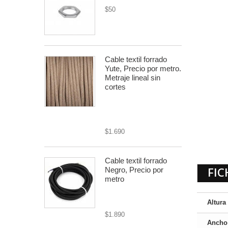
$50
Cable textil forrado
Yute, Precio por metro.
Metraje lineal sin
cortes
cable textil rústico 8mm
diámetro, 2x0.75
$1.690
Cable textil forrado
FIC
Negro, Precio por
metro
cable textil o forrado
Altura
$1.890
Ancho