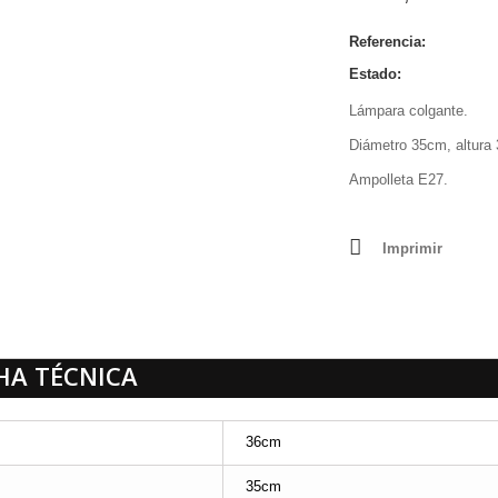
Referencia:
02
Estado:
Nuevo
Lámpara colgante.
Diámetro 35cm, altura
Ampolleta E27.
Imprimir
HA TÉCNICA
36cm
35cm