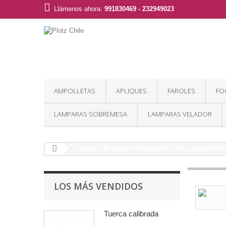
Llámenos ahora:
991830469 - 232949023
AMPOLLETAS
APLIQUES
FAROLES
FO
LAMPARAS SOBREMESA
LAMPARAS VELADOR
Lámpara de mimbre 02,diámetro 35cm, altura 36cm, 
LOS MÁS VENDIDOS
Tuerca calibrada