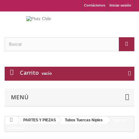
Contáctenos
Iniciar sesión
Carrito
vacío
MENÚ
PARTES Y PIEZAS
Tubos Tuercas Niples
Tuerca
calibrada