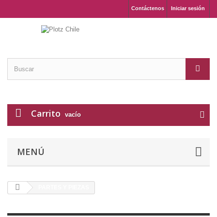
Contáctenos
Iniciar sesión
Carrito
vacío
MENÚ
PARTES Y PIEZAS