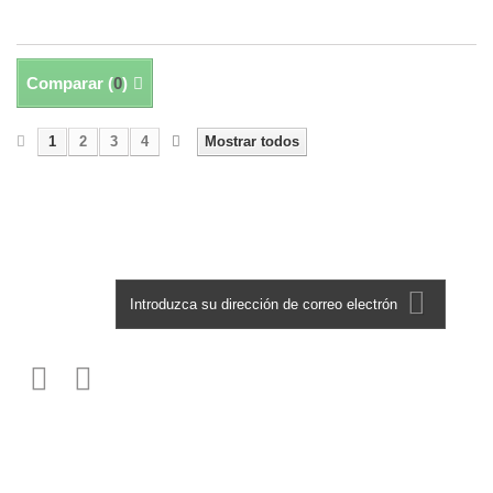
Comparar (
0
)
1
2
3
4
Mostrar todos
Mostrando 1 - 30 de 120
Boletín
Información
Los más vendidos