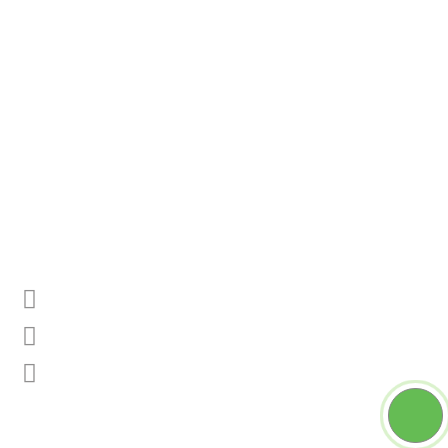
Nuestras tiendas
Contáctenos
Mi cuenta
Mis pedidos
Mis facturas por abono
Mis direcciones
Mis datos personales
Mis cupones de descuento
Información sobre la tienda
PLÖTZ CHILE, AVDA IRARRÁZAVAL 1806
Llámenos ahora:
232949023 - 991830469
Email:
PLOTZCHILE@GMAIL.COM