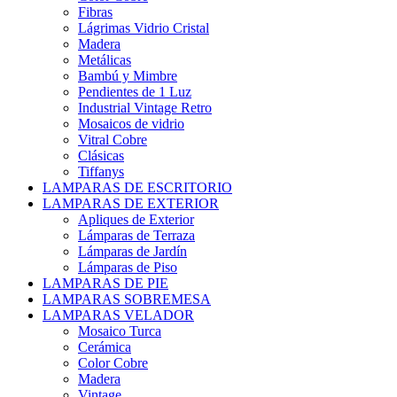
Fibras
Lágrimas Vidrio Cristal
Madera
Metálicas
Bambú y Mimbre
Pendientes de 1 Luz
Industrial Vintage Retro
Mosaicos de vidrio
Vitral Cobre
Clásicas
Tiffanys
LAMPARAS DE ESCRITORIO
LAMPARAS DE EXTERIOR
Apliques de Exterior
Lámparas de Terraza
Lámparas de Jardín
Lámparas de Piso
LAMPARAS DE PIE
LAMPARAS SOBREMESA
LAMPARAS VELADOR
Mosaico Turca
Cerámica
Color Cobre
Madera
Vintage