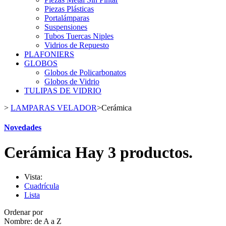
Piezas Plásticas
Portalámparas
Suspensiones
Tubos Tuercas Niples
Vidrios de Repuesto
PLAFONIERS
GLOBOS
Globos de Policarbonatos
Globos de Vidrio
TULIPAS DE VIDRIO
>
LAMPARAS VELADOR
>
Cerámica
Novedades
Cerámica
Hay 3 productos.
Vista:
Cuadrícula
Lista
Ordenar por
Nombre: de A a Z