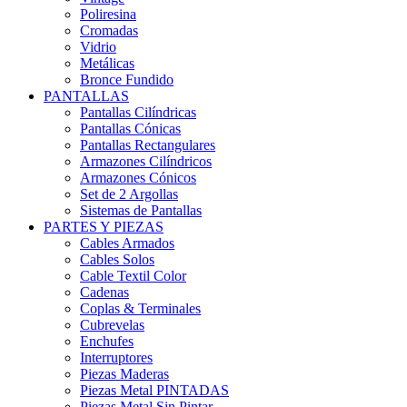
Poliresina
Cromadas
Vidrio
Metálicas
Bronce Fundido
PANTALLAS
Pantallas Cilíndricas
Pantallas Cónicas
Pantallas Rectangulares
Armazones Cilíndricos
Armazones Cónicos
Set de 2 Argollas
Sistemas de Pantallas
PARTES Y PIEZAS
Cables Armados
Cables Solos
Cable Textil Color
Cadenas
Coplas & Terminales
Cubrevelas
Enchufes
Interruptores
Piezas Maderas
Piezas Metal PINTADAS
Piezas Metal Sin Pintar