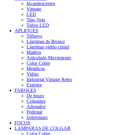
Incandescentes
Vintage
LED
Tipo Vela
Tubos LED
APLIQUES
Tiffanys
Lágrimas de Bronce
Lágrimas vidrio cristal
Madera
Articulado Movimiento
Color Cobre
Metálicos
Vidrio
Industrial Vintage Retro
Exterior
FAROLES
De brazo
Colgantes
Adosados
Pedestal
Sobremuro
FOCOS
LAMPARAS DE COLGAR
Color Cobre