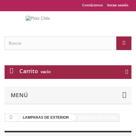
Contáctenos
Iniciar sesión
Carrito
vacío
MENÚ
LAMPARAS DE EXTERIOR
Lámparas de Terraza