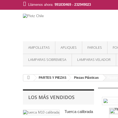
Llámenos ahora:
991830469 - 232949023
AMPOLLETAS
APLIQUES
FAROLES
FO
LAMPARAS SOBREMESA
LAMPARAS VELADOR
PARTES Y PIEZAS
Piezas Plásticas
Fijado
LOS MÁS VENDIDOS
Tuerca calibrada