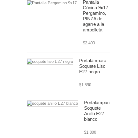
Pantalla
Cónica 9x17
Pergamino,
PINZA de
agarre a la
ampolleta
$2.400
Portalámpara
Soquete Liso
E27 negro
$1.590
Portalámpara
Soquete
Anillo E27
blanco
$1.800