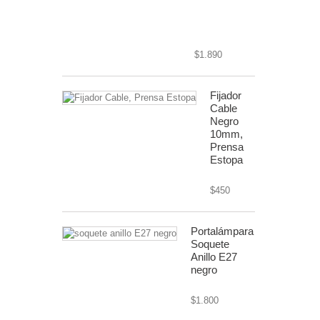
cable textil o
forrado
$1.890
Fijador
Cable
Negro
10mm,
Prensa
Estopa
$450
Portalámpara
Soquete
Anillo E27
negro
$1.800