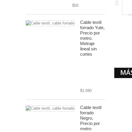
$50
Cable textil
forrado Yute,
Precio por
metro.
Metraje
lineal sin
cortes
cable textil
MÁ
rústico 8mm
diámetro,
2x0.75
$1.690
Cable textil
forrado
Negro,
Precio por
metro