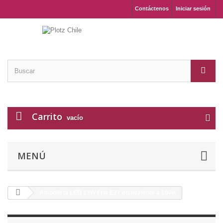
Contáctenos
Iniciar sesión
Carrito
vacío
MENÚ
Ampolleta LED 13W Fria E27 equivalente a 100w