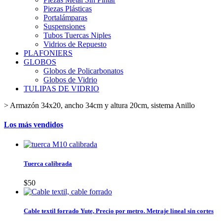
Piezas Plásticas
Portalámparas
Suspensiones
Tubos Tuercas Niples
Vidrios de Repuesto
PLAFONIERS
GLOBOS
Globos de Policarbonatos
Globos de Vidrio
TULIPAS DE VIDRIO
>
Armazón 34x20, ancho 34cm y altura 20cm, sistema Anillo
Los más vendidos
Tuerca calibrada
$50
Cable textil forrado Yute, Precio por metro. Metraje lineal sin cortes