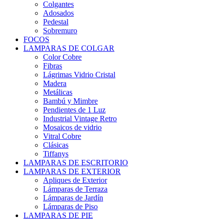
Colgantes
Adosados
Pedestal
Sobremuro
FOCOS
LAMPARAS DE COLGAR
Color Cobre
Fibras
Lágrimas Vidrio Cristal
Madera
Metálicas
Bambú y Mimbre
Pendientes de 1 Luz
Industrial Vintage Retro
Mosaicos de vidrio
Vitral Cobre
Clásicas
Tiffanys
LAMPARAS DE ESCRITORIO
LAMPARAS DE EXTERIOR
Apliques de Exterior
Lámparas de Terraza
Lámparas de Jardín
Lámparas de Piso
LAMPARAS DE PIE