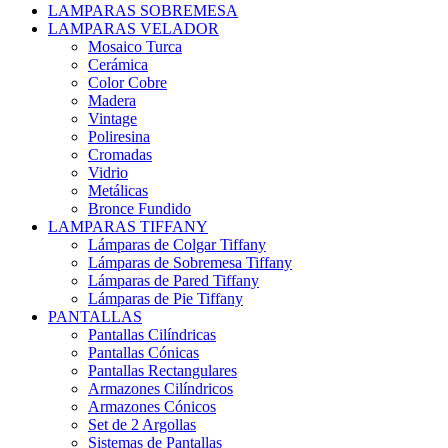
LAMPARAS SOBREMESA
LAMPARAS VELADOR
Mosaico Turca
Cerámica
Color Cobre
Madera
Vintage
Poliresina
Cromadas
Vidrio
Metálicas
Bronce Fundido
LAMPARAS TIFFANY
Lámparas de Colgar Tiffany
Lámparas de Sobremesa Tiffany
Lámparas de Pared Tiffany
Lámparas de Pie Tiffany
PANTALLAS
Pantallas Cilíndricas
Pantallas Cónicas
Pantallas Rectangulares
Armazones Cilíndricos
Armazones Cónicos
Set de 2 Argollas
Sistemas de Pantallas