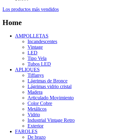
Los productos más vendidos
Home
AMPOLLETAS
Incandescentes
Vintage
LED
Tipo Vela
Tubos LED
APLIQUES
Tiffanys
Lágrimas de Bronce
Lágrimas vidrio cristal
Madera
Articulado Movimiento
Color Cobre
Metálicos
Vidrio
Industrial Vintage Retro
Exterior
FAROLES
De brazo