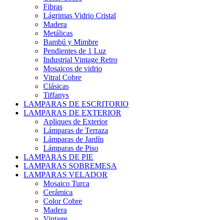
Fibras
Lágrimas Vidrio Cristal
Madera
Metálicas
Bambú y Mimbre
Pendientes de 1 Luz
Industrial Vintage Retro
Mosaicos de vidrio
Vitral Cobre
Clásicas
Tiffanys
LAMPARAS DE ESCRITORIO
LAMPARAS DE EXTERIOR
Apliques de Exterior
Lámparas de Terraza
Lámparas de Jardín
Lámparas de Piso
LAMPARAS DE PIE
LAMPARAS SOBREMESA
LAMPARAS VELADOR
Mosaico Turca
Cerámica
Color Cobre
Madera
Vintage