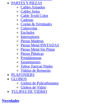
PARTES Y PIEZAS
Cables Armados
Cables Solos
Cable Textil Color
Cadenas
Coplas & Terminales
Cubrevelas
Enchufes
Interruptores
Piezas Maderas
Piezas Metal PINTADAS
Piezas Metal Sin Pintar
Piezas Plásticas
Portalámparas
Suspensiones
Tubos Tuercas Niples
Vidrios de Repuesto
PLAFONIERS
GLOBOS
Globos de Policarbonatos
Globos de Vidrio
TULIPAS DE VIDRIO
Novedades