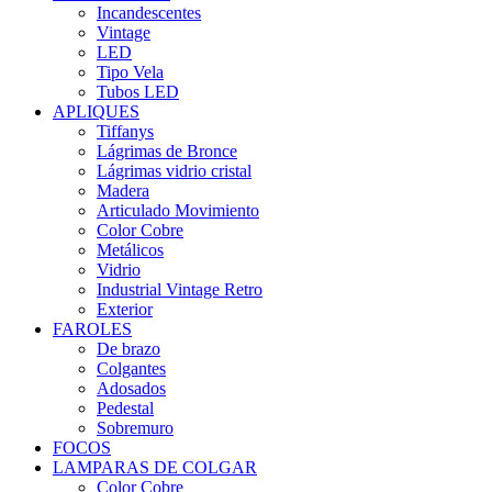
Incandescentes
Vintage
LED
Tipo Vela
Tubos LED
APLIQUES
Tiffanys
Lágrimas de Bronce
Lágrimas vidrio cristal
Madera
Articulado Movimiento
Color Cobre
Metálicos
Vidrio
Industrial Vintage Retro
Exterior
FAROLES
De brazo
Colgantes
Adosados
Pedestal
Sobremuro
FOCOS
LAMPARAS DE COLGAR
Color Cobre