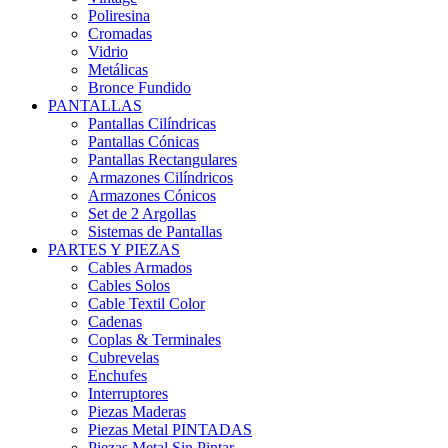
Poliresina
Cromadas
Vidrio
Metálicas
Bronce Fundido
PANTALLAS
Pantallas Cilíndricas
Pantallas Cónicas
Pantallas Rectangulares
Armazones Cilíndricos
Armazones Cónicos
Set de 2 Argollas
Sistemas de Pantallas
PARTES Y PIEZAS
Cables Armados
Cables Solos
Cable Textil Color
Cadenas
Coplas & Terminales
Cubrevelas
Enchufes
Interruptores
Piezas Maderas
Piezas Metal PINTADAS
Piezas Metal Sin Pintar