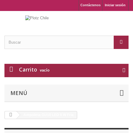
Contáctenos
Iniciar sesión
Carrito
vacío
MENÚ
Ampolleta GU10 LED 6 W Fria