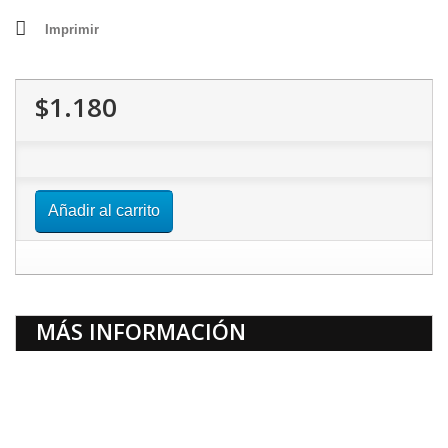
Imprimir
$1.180
Añadir al carrito
MÁS INFORMACIÓN
Ampolleta LED diseñana para la mayoria de nuevos focos, con
base GU10, consumo bajo pero de gran potencia. Es ideal para
cualquier lugar del hogar donde se requiere o gusten de una luz
mas focalizada.