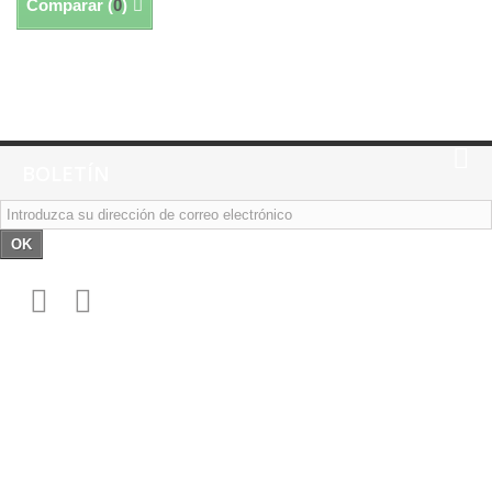
Comparar (
0
)
Mostrando 1 - 7 de 7
BOLETÍN
OK
Información
Los más vendidos
Nuestras tiendas
Contáctenos