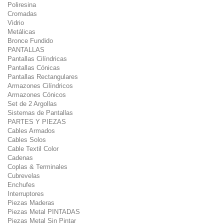
Poliresina
Cromadas
Vidrio
Metálicas
Bronce Fundido
PANTALLAS
Pantallas Cilíndricas
Pantallas Cónicas
Pantallas Rectangulares
Armazones Cilíndricos
Armazones Cónicos
Set de 2 Argollas
Sistemas de Pantallas
PARTES Y PIEZAS
Cables Armados
Cables Solos
Cable Textil Color
Cadenas
Coplas & Terminales
Cubrevelas
Enchufes
Interruptores
Piezas Maderas
Piezas Metal PINTADAS
Piezas Metal Sin Pintar