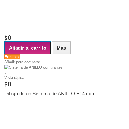
Las pantallas con argolla E27 pueden también transformarse a E14 con
un Adaptador Ancho interior de ARGOLLA PLASTICA ADAPTADORA: 3
centímetros Funciona sólo con latas circulares de ancho interior 4 cms
A veces en argollas de alambre el diámetro interior varía de 3.5 a 4.5
cms, en esta modalidad el adaptador servirá si el diámetro es exacto de
4 cms
$0
Añadir al carrito
Más
En stock
Añadir para comparar
Vista rápida
$0
Dibujo de un Sistema de ANILLO E14 con...
Las pantallas con argolla E27 pueden también transformarse a E14 con
un Adaptador Ancho interior de ARGOLLA PLASTICA ADAPTADORA: 3
centímetros Funciona sólo con latas circulares de ancho interior 4 cms
A veces en argollas de alambre el diámetro interior varía de 3.5 a 4.5
cms, en esta modalidad el adaptador servirá si el diámetro es exacto de
4 cms