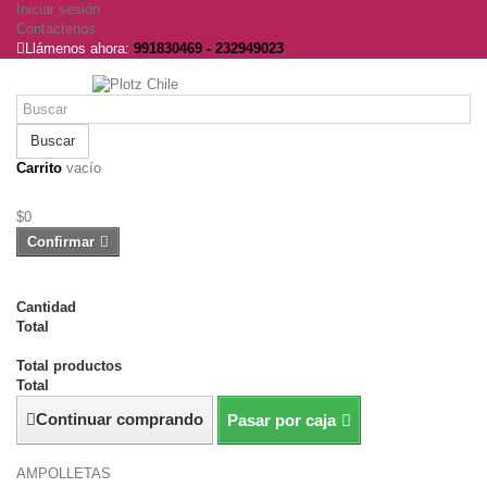
Iniciar sesión
Contáctenos
Llámenos ahora:
991830469 - 232949023
Buscar
Carrito
vacío
Ningún producto
$0
Total
Confirmar
Producto añadido correctamente a su carrito de compra
Cantidad
Total
Hay 1 artículo en su carrito.
Total productos
Total
Continuar comprando
Pasar por caja
Menú
AMPOLLETAS