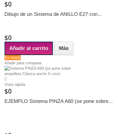
$0
Dibujo de un Sistema de ANILLO E27 con...
Ancho interior de ARGOLLA (ANILLO) 4 centímetros La ARGOLLA
puede ser en alambre o bien una lata plana circular
$0
Añadir al carrito
Más
En stock
Añadir para comparar
Vista rápida
$0
EJEMPLO Sistema PINZA A60 (se pone sobre...
PRODUCTO DESCRIPTIVO (NO ES PARA VENTA) Sistema CLIP para
ampolletas redondas clásicas. Muy común en las pantallas nacionales
y antiguas Se usa en pantallas pequeñas y medianas, en grandes no
aplica (mucho peso)