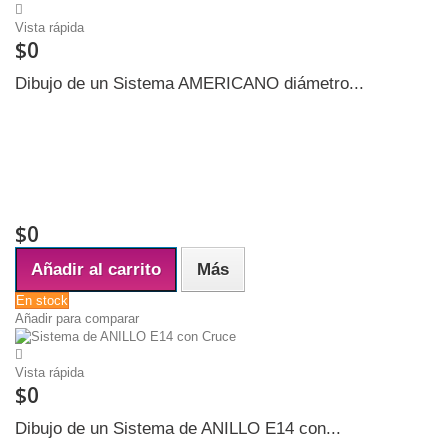
Vista rápida
$0
Dibujo de un Sistema AMERICANO diámetro...
Ancho interior de GOLILLA (ARGOLLA): 1 centímetro La ARGOLLA
puede ser en alambre o bien una pieza sólida tipo bronce Requiere tener
un dispositivo en alambre llamado LIRA ( HARP ) o ARPA, La LIRA
existe en 3 tamaños, chica, mediana y grande El tamaño de la LIRA
determinará la altura correcta de la Pantalla, pues puede quedar corta o
larga al...
$0
Añadir al carrito
Más
En stock
Añadir para comparar
Vista rápida
$0
Dibujo de un Sistema de ANILLO E14 con...